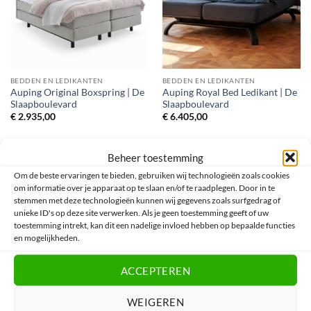
BEDDEN EN LEDIKANTEN
BEDDEN EN LEDIKANTEN
Auping Original Boxspring | De
Auping Royal Bed Ledikant | De
Slaapboulevard
Slaapboulevard
€
2.935,00
€
6.405,00
Beheer toestemming
Om de beste ervaringen te bieden, gebruiken wij technologieën zoals cookies
om informatie over je apparaat op te slaan en/of te raadplegen. Door in te
stemmen met deze technologieën kunnen wij gegevens zoals surfgedrag of
unieke ID's op deze site verwerken. Als je geen toestemming geeft of uw
toestemming intrekt, kan dit een nadelige invloed hebben op bepaalde functies
en mogelijkheden.
ACCEPTEREN
BEDDEN EN LEDIKANTEN
WEIGEREN
Auping Tone Boxspring