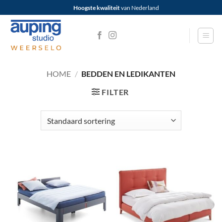
Ga
Hoogste kwaliteit
van Nederland
naar
inhoud
HOME
/
BEDDEN EN LEDIKANTEN
FILTER